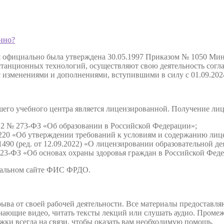
нно?
я официально была утверждена 30.05.1997 Приказом № 1050 Мин
анционных технологий, осуществляют свою деятельность соглас
с изменениями и дополнениями, вступившими в силу с 01.09.202
нашего учебного центра является лицензированной. Получение л
2012 № 273-ФЗ «Об образовании в Российской Федерации»;
220 «Об утверждении требований к условиям и содержанию лице
490 (ред. от 12.09.2022) «О лицензировании образовательной де
 323-ФЗ «Об основах охраны здоровья граждан в Российской Фед
иальном сайте ФИС ФРДО.
ыва от своей рабочей деятельности. Все материалы предоставляю
учающие видео, читать тексты лекций или слушать аудио. Пром
жки всегда на связи, чтобы оказать вам необходимую помощь.