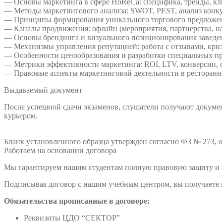
— Основы маркетинга в сфере HoReCa: специфика, тренды, к
— Методы маркетингового анализа: SWOT, PEST, анализ конку
— Принципы формирования уникального торгового предложен
— Каналы продвижения: офлайн (мероприятия, партнерства, нару
— Основы брендинга и визуального позиционирования заведе
— Механизмы управления репутацией: работа с отзывами, кр
— Особенности ценообразования и разработки специальных пр
— Метрики эффективности маркетинга: ROI, LTV, конверсии, о
— Правовые аспекты маркетинговой деятельности в ресторанн
Выдаваемый документ
После успешной сдачи экзаменов, слушатели получают докумен
курьером.
Бланк установленного образца утвержден согласно ФЗ № 273, о
Работаем на основании договора
Мы гарантируем нашим студентам полную правовую защиту и п
Подписывая договор с нашим учебным центром, вы получаете н
Обязательства прописанные в договоре:
Реквизиты ЦДО “СЕКТОР”