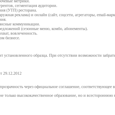
лючевые метрики.
рентов, сегментация аудитории.
ия (УТП) ресторана.
жная реклама) и онлайн (сайт, соцсети, агрегаторы, email-марк
ния.
изисные коммуникации.
едложений (сезонные меню, комбо, абонементы).
хват, вовлеченность.
ом бизнесе.
т установленного образца. При отсутствии возможности забрат
т 29.12.2012
розрачность через официальное соглашение, соответствующее в
е только высококачественное образование, но и всестороннюю 