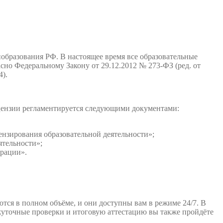
образования РФ. В настоящее время все образовательные
но Федеральному Закону от 29.12.2012 № 273-ФЗ (ред. от
4).
ицензии регламентируется следующими документами:
нзирования образовательной деятельности»;
ятельности»;
ерации».
тся в полном объёме, и они доступны вам в режиме 24/7. В
ежуточные проверки и итоговую аттестацию вы также пройдёте