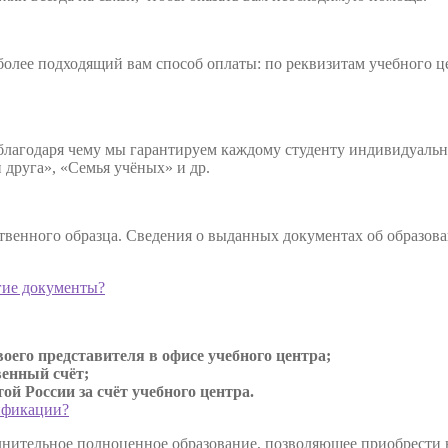
олее подходящий вам способ оплаты: по реквизитам учебного цен
 благодаря чему мы гарантируем каждому студенту индивидуал
друга», «Семья учёных» и др.
твенного образца. Сведения о выданных документах об образов
гие документы?
оего представителя в офисе учебного центра;
венный счёт;
й России за счёт учебного центра.
ификации?
нительное полноценное образование, позволяющее приобрести но