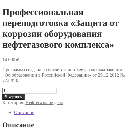
Профессиональная
переподготовка «Защита от
коррозии оборудования
нефтегазового комплекса»
14 000
₽
Программа создана в соответствии с Федеральным законом
«Об образовании в Российской Федерации» от 29.12.2012 №
273-ФЗ;
Количество
товара
В корзину
Профессиональная
Категория:
Нефтегазовое дело
переподготовка
«Защита
Описание
от
коррозии
Описание
оборудования