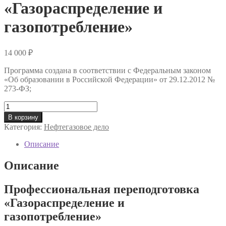
«Газораспределение и
газопотребление»
14 000
₽
Программа создана в соответствии с Федеральным законом
«Об образовании в Российской Федерации» от 29.12.2012 №
273-ФЗ;
Количество
товара
В корзину
Профессиональная
Категория:
Нефтегазовое дело
переподготовка
«Газораспределение
Описание
и
газопотребление»
Описание
Профессиональная переподготовка
«Газораспределение и
газопотребление»