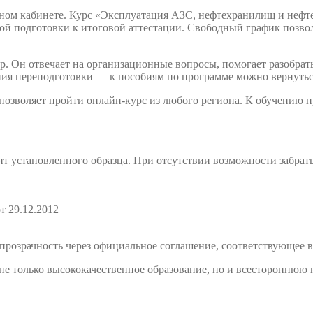
чном кабинете. Курс «Эксплуатация АЗС, нефтехранилищ и нефте
й подготовки к итоговой аттестации. Свободный график позволя
. Он отвечает на организационные вопросы, помогает разобрать
ния переподготовки — к пособиям по программе можно вернутьс
 позволяет пройти онлайн-курс из любого региона. К обучению
т установленного образца. При отсутствии возможности забрат
т 29.12.2012
розрачность через официальное соглашение, соответствующее в
е только высококачественное образование, но и всестороннюю 