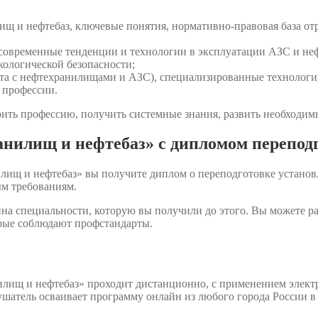
щ и нефтебаз, ключевые понятия, нормативно-правовая база от
, современные тенденции и технологии в эксплуатации АЗС и не
кологической безопасности;
а с нефтехранилищами и АЗС), специализированные технологии 
 профессии.
ить профессию, получить системные знания, развить необходимы
анилищ и нефтебаз» с дипломом перепод
лищ и нефтебаз» вы получите диплом о переподготовке установ
м требованиям.
на специальности, которую вы получили до этого. Вы можете р
орые соблюдают профстандарты.
лищ и нефтебаз» проходит дистанционно, с применением элект
ушатель осваивает программу онлайн из любого города России в