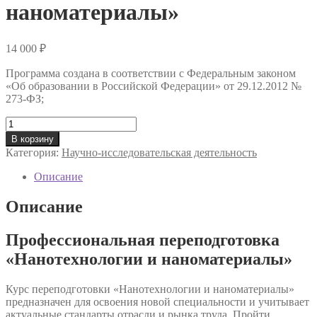
наноматериалы»
14 000
₽
Программа создана в соответствии с Федеральным законом
«Об образовании в Российской Федерации» от 29.12.2012 №
273-ФЗ;
Количество
товара
В корзину
Профессиональная
Категория:
Научно-исследовательская деятельность
переподготовка
«Нанотехнологии
Описание
и
наноматериалы»
Описание
Профессиональная переподготовка
«Нанотехнологии и наноматериалы»
Курс переподготовки «Нанотехнологии и наноматериалы»
предназначен для освоения новой специальности и учитывает
актуальные стандарты отрасли и рынка труда. Пройти