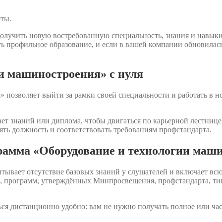
оты.
олучить новую востребованную специальность, знания и навык
ть профильное образование, и если в вашей компании обновилас
и машиностроения» с нуля
позволяет выйти за рамки своей специальности и работать в н
ет знаний или диплома, чтобы двигаться по карьерной лестнице.
ять должность и соответствовать требованиям профстандарта.
грамма «Оборудование и технологии маш
ывает отсутствие базовых знаний у слушателей и включает вс
и», программ, утверждённых Минпросвещения, профстандарта, 
ся дистанционно удобно: вам не нужно получать полное или ча