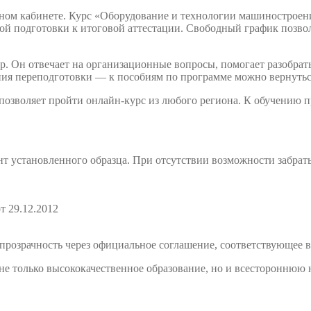
чном кабинете. Курс «Оборудование и технологии машиностроен
й подготовки к итоговой аттестации. Свободный график позволя
. Он отвечает на организационные вопросы, помогает разобрать
ния переподготовки — к пособиям по программе можно вернутьс
 позволяет пройти онлайн-курс из любого региона. К обучению
т установленного образца. При отсутствии возможности забрат
т 29.12.2012
розрачность через официальное соглашение, соответствующее в
е только высококачественное образование, но и всестороннюю 