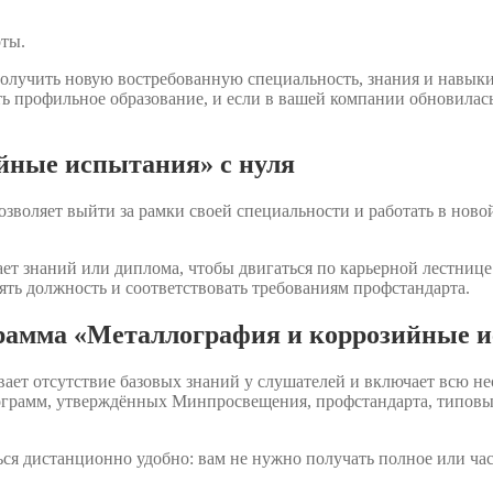
оты.
олучить новую востребованную специальность, знания и навык
ть профильное образование, и если в вашей компании обновилас
йные испытания» с нуля
воляет выйти за рамки своей специальности и работать в новой
ет знаний или диплома, чтобы двигаться по карьерной лестнице.
ять должность и соответствовать требованиям профстандарта.
грамма «Металлография и коррозийные 
ет отсутствие базовых знаний у слушателей и включает всю н
программ, утверждённых Минпросвещения, профстандарта, типо
ся дистанционно удобно: вам не нужно получать полное или ча