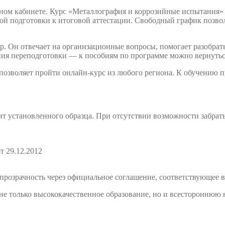
чном кабинете. Курс «Металлография и коррозийные испытания»
й подготовки к итоговой аттестации. Свободный график позволя
. Он отвечает на организационные вопросы, помогает разобрать
ния переподготовки — к пособиям по программе можно вернутьс
 позволяет пройти онлайн-курс из любого региона. К обучению
т установленного образца. При отсутствии возможности забрат
т 29.12.2012
розрачность через официальное соглашение, соответствующее в
е только высококачественное образование, но и всестороннюю 