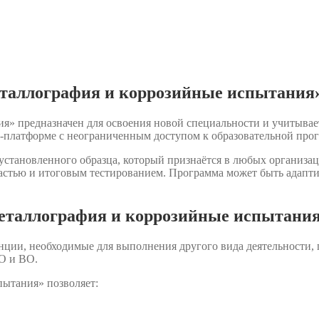
еталлография и коррозийные испытания
» предназначен для освоения новой специальности и учитывает
-платформе с неограниченным доступом к образовательной про
становленного образца, который признаётся в любых организац
астью и итоговым тестированием. Программа может быть адаптир
еталлография и коррозийные испытани
нции, необходимые для выполнения другого вида деятельности,
О и ВО.
ытания» позволяет: