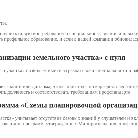
оты.
олучить новую востребованную специальность, знания и навык
ть профильное образование, и если в вашей компании обновилас
низации земельного участка» с нуля
 участка» позволяет выйти за рамки своей специальности и ра
ет знаний или диплома, чтобы двигаться по карьерной лестнице.
ять должность и соответствовать требованиям профстандарта.
рамма «Схемы планировочной организац
стка» учитывает отсутствие базовых знаний у слушателей и в
бразовании», программ, утверждённых Минпросвещения, профста