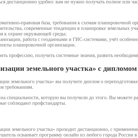
ся дистанционно удобно: вам не нужно получать полное или ча
мативно-правовая база, требования к схемам планировочной орг
оительства, современные тенденции в планировке земельных уча
ия к охране окружающей среды;
анизации, работа с геоданными и ГИС-системами, учёт особенн
пекты планировочной организации.
ить профессию, получить системные знания, развить необходимы
зации земельного участка» с дипломом
ции земельного участка» вы получите диплом о переподготовке
м требованиям.
на специальности, которую вы получили до этого. Вы можете р
орые соблюдают профстандарты.
ции земельного участка» проходит дистанционно, с применени
ушатель осваивает программу онлайн из любого города России в