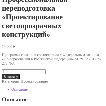
переподготовка
«Проектирование
светопрозрачных
конструкций»
14 000
₽
Программа создана в соответствии с Федеральным законом
«Об образовании в Российской Федерации» от 29.12.2012 №
273-ФЗ;
Количество
товара
В корзину
Профессиональная
Категория:
Проектирование
переподготовка
«Проектирование
Описание
светопрозрачных
конструкций»
Описание