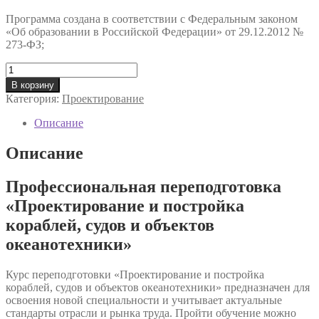
Программа создана в соответствии с Федеральным законом
«Об образовании в Российской Федерации» от 29.12.2012 №
273-ФЗ;
Количество
товара
В корзину
Профессиональная
Категория:
Проектирование
переподготовка
«Проектирование
Описание
и
постройка
Описание
кораблей,
судов
Профессиональная переподготовка
и
объектов
«Проектирование и постройка
океанотехники»
кораблей, судов и объектов
океанотехники»
Курс переподготовки «Проектирование и постройка
кораблей, судов и объектов океанотехники» предназначен для
освоения новой специальности и учитывает актуальные
стандарты отрасли и рынка труда. Пройти обучение можно