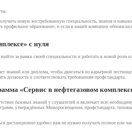
оты.
олучить новую востребованную специальность, знания и навык
ть профильное образование, и если в вашей компании обновилас
плексе» с нуля
выйти за рамки своей специальности и работать в новой роли и
ет знаний или диплома, чтобы двигаться по карьерной лестнице.
ять должность и соответствовать требованиям профстандарта.
рамма «Сервис в нефтегазовом комплекс
утствие базовых знаний у слушателей и включает всю необходи
программ, утверждённых Минпросвещения, профстандарта, типо
ся дистанционно удобно: вам не нужно получать полное или ча