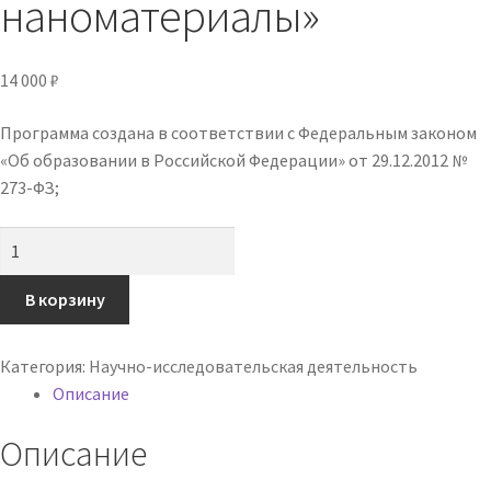
наноматериалы»
14 000
₽
Программа создана в соответствии с Федеральным законом
«Об образовании в Российской Федерации» от 29.12.2012 №
273-ФЗ;
Количество
товара
Профессиональная
В корзину
переподготовка
«Конструкционные
Категория:
Научно-исследовательская деятельность
наноматериалы»
Описание
Описание