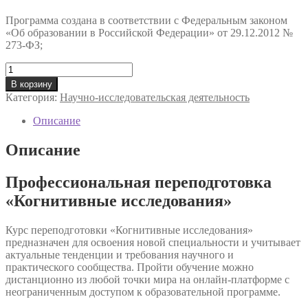
Программа создана в соответствии с Федеральным законом
«Об образовании в Российской Федерации» от 29.12.2012 №
273-ФЗ;
Количество
товара
В корзину
Профессиональная
Категория:
Научно-исследовательская деятельность
переподготовка
«Когнитивные
Описание
исследования»
Описание
Профессиональная переподготовка
«Когнитивные исследования»
Курс переподготовки «Когнитивные исследования»
предназначен для освоения новой специальности и учитывает
актуальные тенденции и требования научного и
практического сообщества. Пройти обучение можно
дистанционно из любой точки мира на онлайн-платформе с
неограниченным доступом к образовательной программе.