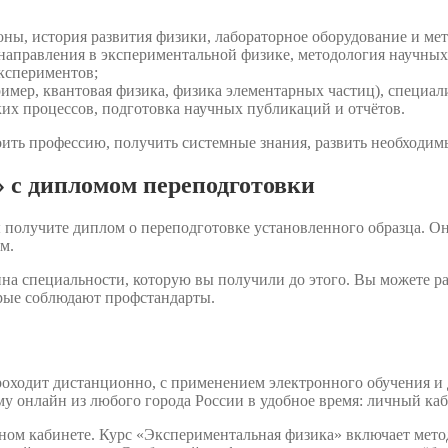
оны, история развития физики, лабораторное оборудование и ме
направления в экспериментальной физике, методология научных
экспериментов;
мер, квантовая физика, физика элементарных частиц), специал
х процессов, подготовка научных публикаций и отчётов.
ить профессию, получить системные знания, развить необходимы
 с дипломом переподготовки
 получите диплом о переподготовке установленного образца. О
м.
на специальности, которую вы получили до этого. Вы можете р
орые соблюдают профстандарты.
оходит дистанционно, с применением электронного обучения и 
у онлайн из любого города России в удобное время: личный каб
чном кабинете. Курс «Экспериментальная физика» включает мет