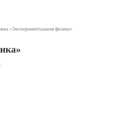
овка «Экспериментальная физика»
зика»
;