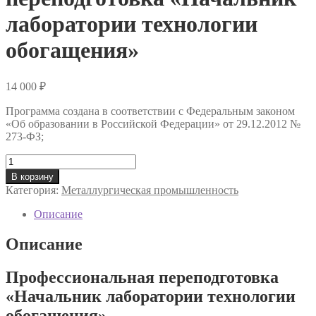
лаборатории технологии
обогащения»
14 000
₽
Программа создана в соответствии с Федеральным законом
«Об образовании в Российской Федерации» от 29.12.2012 №
273-ФЗ;
Количество
товара
В корзину
Профессиональная
Категория:
Металлургическая промышленность
переподготовка
«Начальник
Описание
лаборатории
технологии
Описание
обогащения»
Профессиональная переподготовка
«Начальник лаборатории технологии
обогащения»